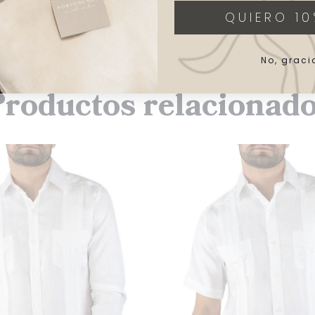
Pago seguro – Aceptamos todos
los métodos de pago
QUIERO 10
No, graci
roductos relacionad