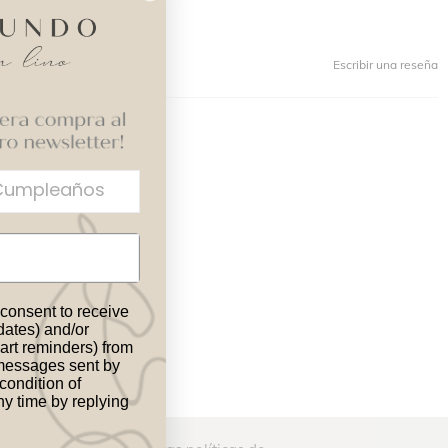
Escribir una reseña
 consent to receive
pdates) and/or
art reminders) from
messages sent by
condition of
y time by replying