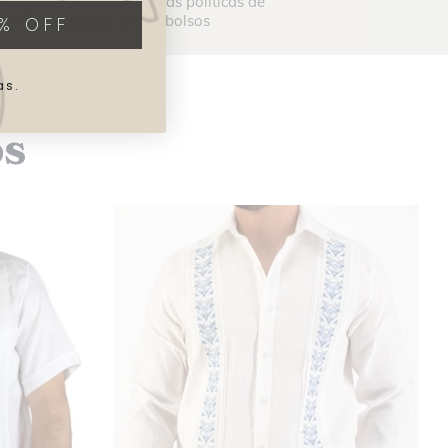
Consulta nuestras políticas de
cambios y reembolsos
% OFF
as.
os