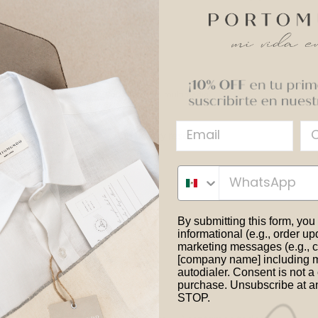
Con contenido multimedia
Aún no hay reseñas
WhatsApp
By submitting this form, you
informational (e.g., order u
marketing messages (e.g., c
[company name] including 
autodialer. Consent is not a 
purchase. Unsubscribe at an
STOP.