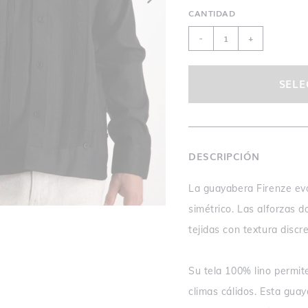
CANTIDAD
-
+
SELE
DESCRIPCIÓN
La guayabera Firenze evo
simétrico. Las alforzas 
tejidas con textura discr
Su tela 100% lino permite
climas cálidos. Esta gua