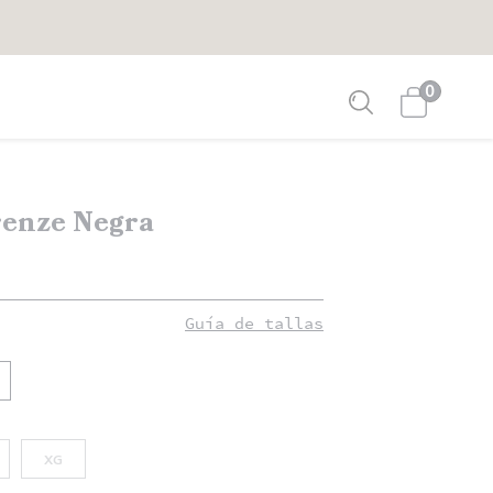
0
renze Negra
Guía de tallas
XG