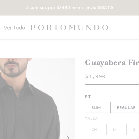
2 camisas por $2490 mxn + envío GRATIS
Ver Todo
Guayabera Fi
$1,990
FIT
SLIM
REGULAR
TALLA
CH
M
G