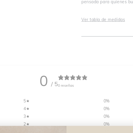
pensada para quienes bus
Ver tabla de medidas
0
/ 5
0 reseñas
5
0
%
4
0
%
3
0
%
2
0
%
1
0
%