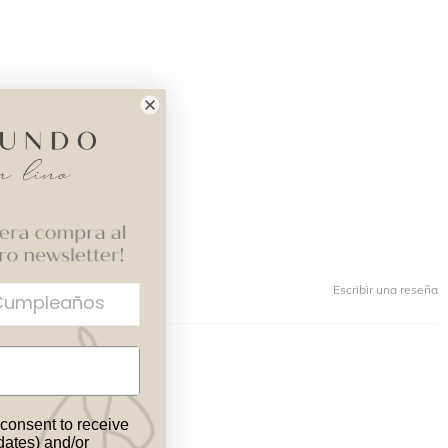
Escribir una reseña
 consent to receive
pdates) and/or