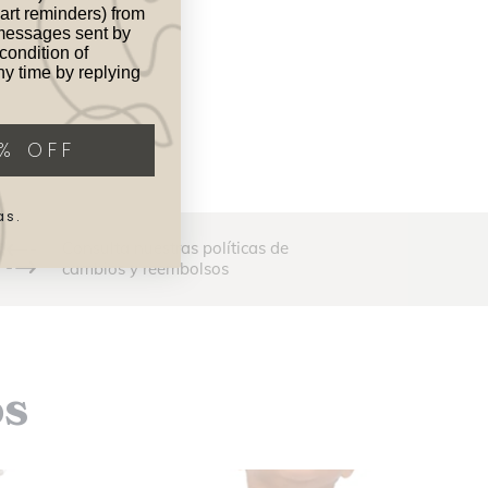
art reminders) from
messages sent by
condition of
y time by replying
% OFF
as.
Consulta nuestras políticas de
cambios y reembolsos
os