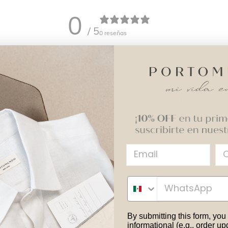
0
/ 5
0 reseñas
5
0
%
4
0
%
3
0
%
2
0
%
1
0
%
WhatsApp
Con contenido multimedia
Aún no hay reseñas
By submitting this form, you
informational (e.g., order u