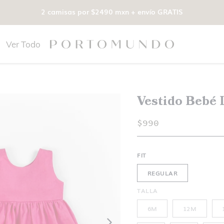
2 camisas por $2490 mxn + envío GRATIS
Ver Todo
Vestido Bebé 
$990
FIT
REGULAR
TALLA
6M
12M