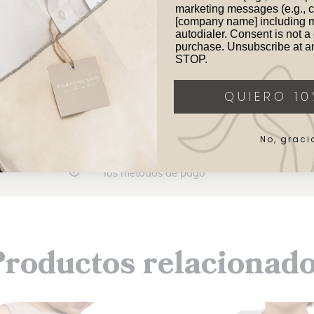
marketing messages (e.g., c
[company name] including 
autodialer. Consent is not a 
purchase. Unsubscribe at an
STOP.
QUIERO 10
No, graci
Pago seguro – Aceptamos todos
los métodos de pago
roductos relacionad