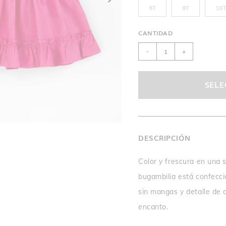
6T
8T
10
CANTIDAD
-
+
SELE
DESCRIPCIÓN
Color y frescura en una s
bugambilia está confecci
sin mangas y detalle de 
encanto.