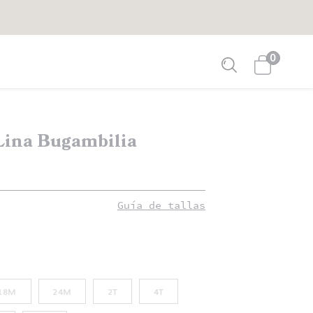
0
Lina Bugambilia
Guía de tallas
18M
24M
2T
4T